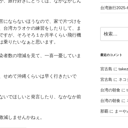
が、旅行好きにとっては、なかなかしん
台湾旅行2025
苦にならないほうなので、家で片づけを
、台湾カラオケの練習をしたりして、ま
検
ですが、そろそろ１か月半くらい飛行機
索:
は乗りたいなぁと思います。
染者数の増減を見て、一喜一憂していま
最近のコメント
宮古島
に
take
、せめて沖縄くらいは早く行きたいで
宮古島
に
ネコ
台湾の朝食
に
ないでほしいと発言したり、なかなか前
台湾の朝食
に
那覇
に
まーや
激減しませんかねぇ。