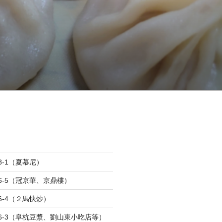
8-1（夏慕尼）
-6-5（冠京華、京鼎樓）
-6-4（２馬快炒）
-6-3（阜杭豆漿、劉山東小吃店等）