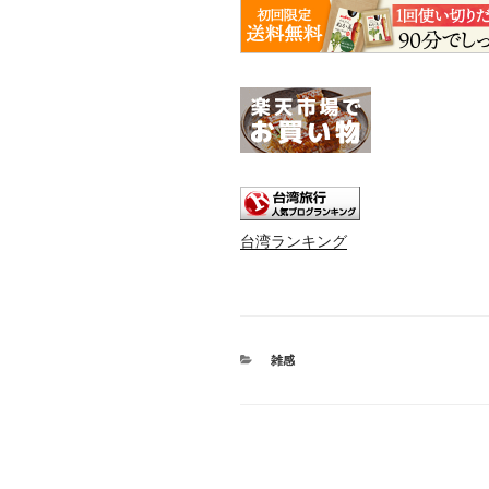
台湾ランキング
カ
雑感
テ
ゴ
リ
ー