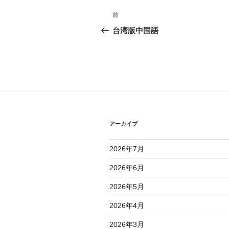
投
前
前
稿
の
台湾版中国語
投
ナ
稿
ビ
ゲ
ー
シ
アーカイブ
ョ
2026年7月
ン
2026年6月
2026年5月
2026年4月
2026年3月