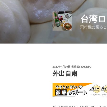
コ
ン
テ
台湾ロ
ン
ツ
飛行機に乗るこ
へ
ス
キ
ッ
プ
投
2020年4月19日
投稿者:
TAKEZO
稿
外出自粛
日: