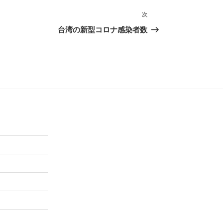
次
次
の
台湾の新型コロナ感染者数
投
稿