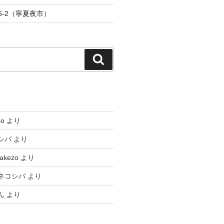
-6-2（寧夏夜市）
検
索
zo
より
シバ
より
takezo
より
ネコシバ
より
ん
より