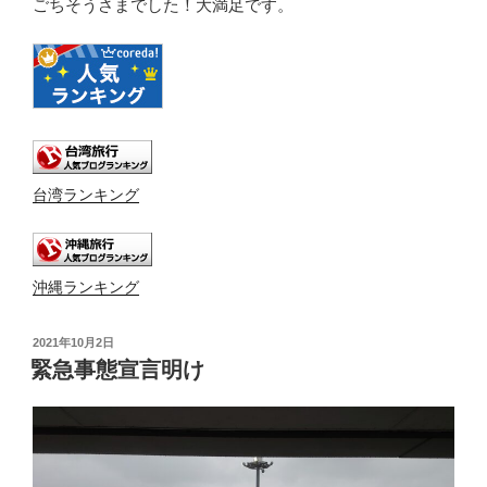
ごちそうさまでした！大満足です。
台湾ランキング
沖縄ランキング
投
2021年10月2日
稿
緊急事態宣言明け
日: