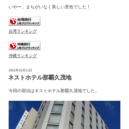
いやー、まちがいなく美しい景色でした！
台湾ランキング
沖縄ランキング
投
2021年10月11日
稿
ネストホテル那覇久茂地
日:
今回の宿泊はネストホテル那覇久茂地でした。