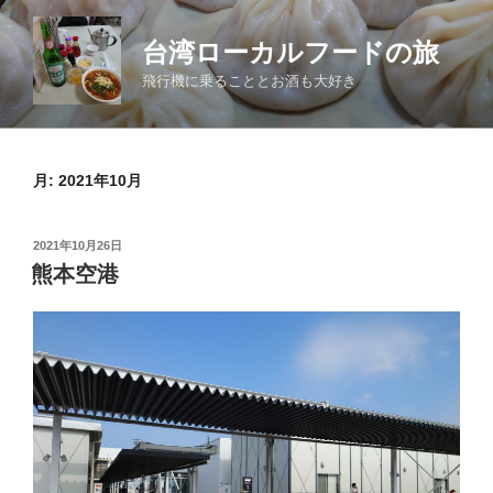
コ
ン
台湾ローカルフードの旅
テ
飛行機に乗ることとお酒も大好き
ン
ツ
へ
ス
月:
2021年10月
キ
ッ
投
2021年10月26日
プ
稿
熊本空港
日: