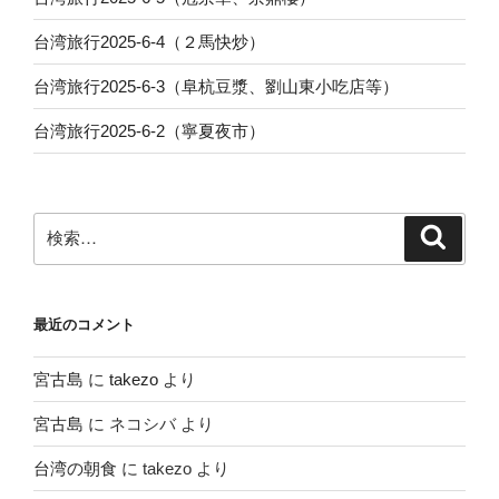
台湾旅行2025-6-4（２馬快炒）
台湾旅行2025-6-3（阜杭豆漿、劉山東小吃店等）
台湾旅行2025-6-2（寧夏夜市）
検
検
索
索:
最近のコメント
宮古島
に
takezo
より
宮古島
に
ネコシバ
より
台湾の朝食
に
takezo
より