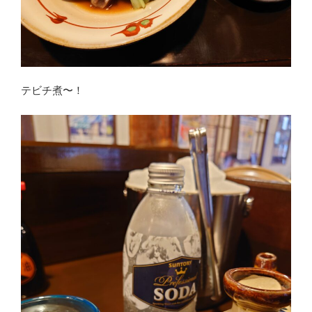
テビチ煮〜！