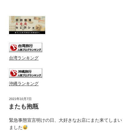
台湾ランキング
沖縄ランキング
投
2021年10月7日
稿
またも抱瓶
日:
緊急事態宣言明けの日、大好きなお店にまた来てしまい
ました