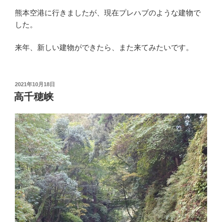
熊本空港に行きましたが、現在プレハブのような建物で
した。
来年、新しい建物ができたら、また来てみたいです。
投
2021年10月18日
稿
高千穂峡
日: