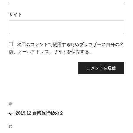
サイト
次回のコメントで使用するためブラウザーに自分の名
前、メールアドレス、サイトを保存する。
投
前
前
稿
の
2019.12 台湾旅行㊷の２
ナ
投
ビ
稿
次
次