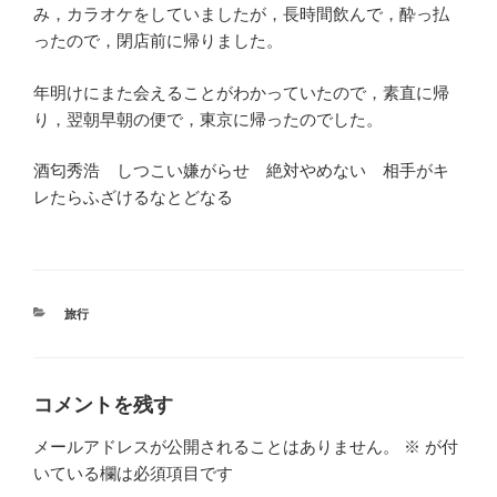
み，カラオケをしていましたが，長時間飲んで，酔っ払
ったので，閉店前に帰りました。
年明けにまた会えることがわかっていたので，素直に帰
り，翌朝早朝の便で，東京に帰ったのでした。
酒匂秀浩 しつこい嫌がらせ 絶対やめない 相手がキ
レたらふざけるなとどなる
カ
旅行
テ
ゴ
リ
ー
コメントを残す
メールアドレスが公開されることはありません。
※
が付
いている欄は必須項目です