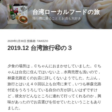
コ
ン
台湾ローカルフードの旅
テ
飛行機に乗ることとお酒も大好き
ン
ツ
へ
ス
投
2020年1月30日
投稿者:
TAKEZO
キ
稿
2019.12 台湾旅行㊷の３
日:
ッ
プ
夕食の場所は，Ｃちゃんにおまかせしていました。Ｃち
ゃんは台北に住んではいない上，水商売歴も浅いので，
林森北路近くのお店に詳しくないようでした。たぶん，
旅行とはいえ４０回以上も台湾に来て，いつも林森北路
付近をうろうろしている自分の方が詳しいはずですけ
ど，彼女がどんなところに連れて行ってくれるのか，興
味があったのでお店選びを任せていたということもあり
ました。