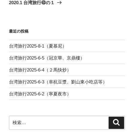
ゲ
の
2020.1 台湾旅行㊸の１
投
ー
稿
シ
ョ
最近の投稿
ン
台湾旅行2025-8-1（夏慕尼）
台湾旅行2025-6-5（冠京華、京鼎樓）
台湾旅行2025-6-4（２馬快炒）
台湾旅行2025-6-3（阜杭豆漿、劉山東小吃店等）
台湾旅行2025-6-2（寧夏夜市）
検
検
索
索: