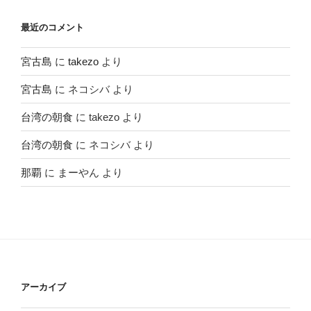
最近のコメント
宮古島
に
takezo
より
宮古島
に
ネコシバ
より
台湾の朝食
に
takezo
より
台湾の朝食
に
ネコシバ
より
那覇
に
まーやん
より
アーカイブ