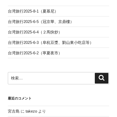
ン
台湾旅行2025-8-1（夏慕尼）
台湾旅行2025-6-5（冠京華、京鼎樓）
台湾旅行2025-6-4（２馬快炒）
台湾旅行2025-6-3（阜杭豆漿、劉山東小吃店等）
台湾旅行2025-6-2（寧夏夜市）
検
検
索
索:
最近のコメント
宮古島
に
takezo
より