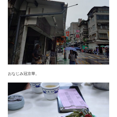
おなじみ冠京華。