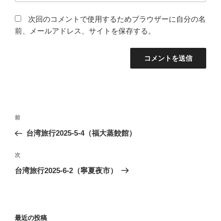
次回のコメントで使用するためブラウザーに自分の名
前、メールアドレス、サイトを保存する。
投
前
前
稿
の
台湾旅行2025-5-4（福大蒸餃館）
ナ
投
ビ
稿
次
次
ゲ
の
台湾旅行2025-6-2（寧夏夜市）
投
ー
稿
シ
ョ
最近の投稿