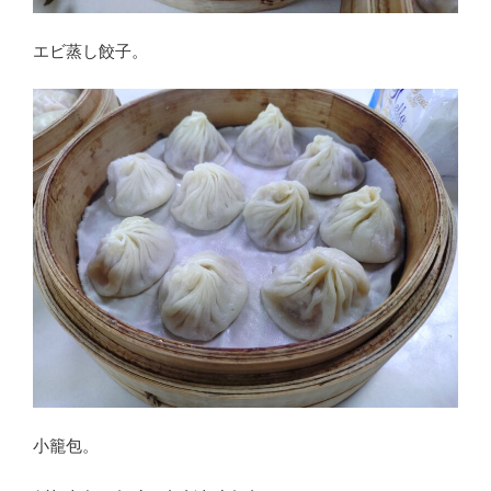
エビ蒸し餃子。
小籠包。