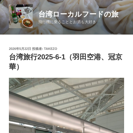
コ
ン
台湾ローカルフードの旅
テ
飛行機に乗ることとお酒も大好き
ン
ツ
へ
ス
投
2026年5月22日
投稿者:
TAKEZO
キ
稿
台湾旅行2025-6-1（羽田空港、冠京
日:
ッ
華）
プ