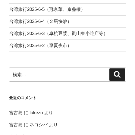
台湾旅行2025-6-5（冠京華、京鼎樓）
台湾旅行2025-6-4（２馬快炒）
台湾旅行2025-6-3（阜杭豆漿、劉山東小吃店等）
台湾旅行2025-6-2（寧夏夜市）
検
検
索
索:
最近のコメント
宮古島
に
takezo
より
宮古島
に
ネコシバ
より