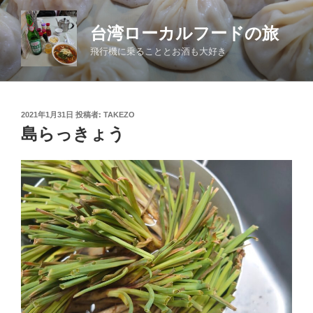
コ
ン
台湾ローカルフードの旅
テ
飛行機に乗ることとお酒も大好き
ン
ツ
へ
ス
投
2021年1月31日
投稿者:
TAKEZO
キ
稿
島らっきょう
日:
ッ
プ