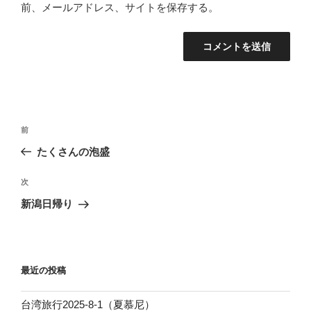
前、メールアドレス、サイトを保存する。
投
前
前
稿
の
たくさんの泡盛
ナ
投
ビ
稿
次
次
ゲ
の
新潟日帰り
投
ー
稿
シ
ョ
最近の投稿
ン
台湾旅行2025-8-1（夏慕尼）