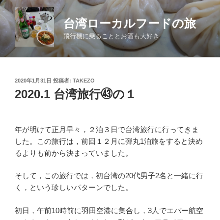
コ
ン
台湾ローカルフードの旅
テ
飛行機に乗ることとお酒も大好き
ン
ツ
へ
ス
投
2020年1月31日
投稿者:
TAKEZO
キ
稿
2020.1 台湾旅行㊸の１
日:
ッ
プ
年が明けて正月早々，２泊３日で台湾旅行に行ってきま
した。この旅行は，前回１２月に弾丸1泊旅をすると決め
るよりも前から決まっていました。
そして，この旅行では，初台湾の20代男子2名と一緒に行
く，という珍しいパターンでした。
初日，午前10時前に羽田空港に集合し，3人でエバー航空