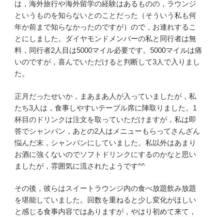
は，海外旅行や海外留学の経験はあるものの，ラウンジ
というものを知らないとのことだった（そういう私も何
年か前まで知らなかったのですが）ので，お連れするこ
とにしました。ダイヤモンドメンバーの私と同行者は無
料，同行者2人目は5000マイル必要です。5000マイルは痛
いのですが，喜んでいただけると判断して3人で入りまし
た。
正月だったせいか，まあまあ人が入っていましたが，私
たち3人は，食事しやすいテーブル席に陣取りました。1
杯目のドリンクは注文を取っていただけますが，私は即
答でシャンパン，あとの2人はメニューもらってさんざん
悩んだ末，シャンパンにしていました。私以外はあまり
お酒に強くないのでソフトドリンクにするのかなと思い
ましたが，雰囲気に流されたようです^^
その後，彼らはスイートラウンジ内の食べ放題飲み放題
を堪能していました。回数を重ねると少し変化がほしい
と感じる食事内容ではありますが，やはり初めて来て，