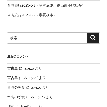
台湾旅行2025-6-3（阜杭豆漿、劉山東小吃店等）
台湾旅行2025-6-2（寧夏夜市）
検
検
索
索:
最近のコメント
宮古島
に
takezo
より
宮古島
に
ネコシバ
より
台湾の朝食
に
takezo
より
台湾の朝食
に
ネコシバ
より
那覇
に
まーやん
より