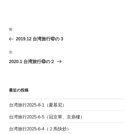
投
前
前
稿
の
2019.12 台湾旅行㊷の３
ナ
投
ビ
稿
次
次
ゲ
の
2020.1 台湾旅行㊸の２
投
ー
稿
シ
ョ
最近の投稿
ン
台湾旅行2025-8-1（夏慕尼）
台湾旅行2025-6-5（冠京華、京鼎樓）
台湾旅行2025-6-4（２馬快炒）