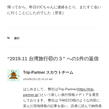
帰ってから、昨日のCちゃんに連絡をとり、またすぐ会い
に行くことにしたのでした（苦笑）
カ
旅行
テ
ゴ
リ
ー
“2019.11 台湾旅行㊶の３” への1件の返信
Trip-Partner スカウトチーム
2020年2月17日 10:15 AM
はじめまして。 弊社はTrip-Partner(
https://trip-
partner.jp/
)という新しい旅行情報メディアを運営
しております。 弊社は TAKEZO様のような内容に
富んだ現地情報の記事を扱い、読者に読んで納得感