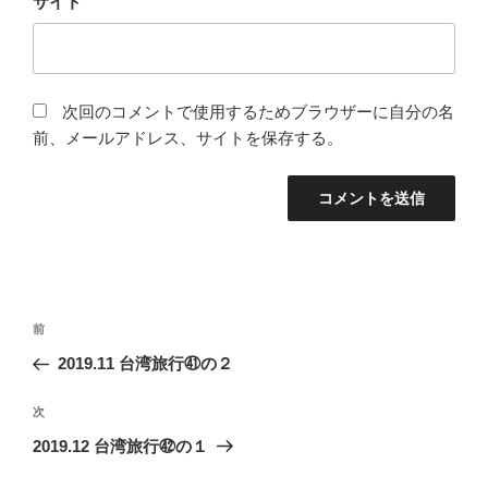
サイト
次回のコメントで使用するためブラウザーに自分の名
前、メールアドレス、サイトを保存する。
投
前
前
稿
の
2019.11 台湾旅行㊶の２
ナ
投
ビ
稿
次
次
ゲ
の
2019.12 台湾旅行㊷の１
投
ー