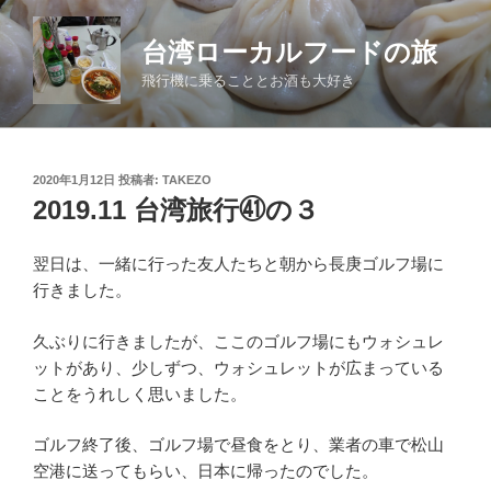
コ
ン
台湾ローカルフードの旅
テ
飛行機に乗ることとお酒も大好き
ン
ツ
へ
ス
投
2020年1月12日
投稿者:
TAKEZO
キ
稿
2019.11 台湾旅行㊶の３
日:
ッ
プ
翌日は、一緒に行った友人たちと朝から長庚ゴルフ場に
行きました。
久ぶりに行きましたが、ここのゴルフ場にもウォシュレ
ットがあり、少しずつ、ウォシュレットが広まっている
ことをうれしく思いました。
ゴルフ終了後、ゴルフ場で昼食をとり、業者の車で松山
空港に送ってもらい、日本に帰ったのでした。