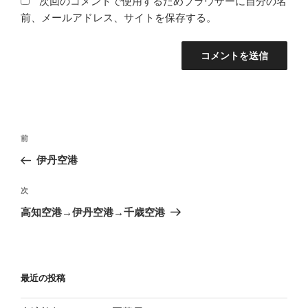
次回のコメントで使用するためブラウザーに自分の名
前、メールアドレス、サイトを保存する。
投
前
前
稿
の
伊丹空港
ナ
投
ビ
稿
次
次
ゲ
の
高知空港→伊丹空港→千歳空港
投
ー
稿
シ
ョ
最近の投稿
ン