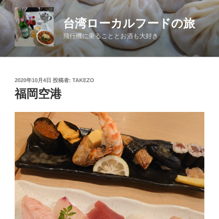
コ
ン
台湾ローカルフードの旅
テ
飛行機に乗ることとお酒も大好き
ン
ツ
へ
ス
投
2020年10月4日
投稿者:
TAKEZO
キ
稿
福岡空港
日:
ッ
プ